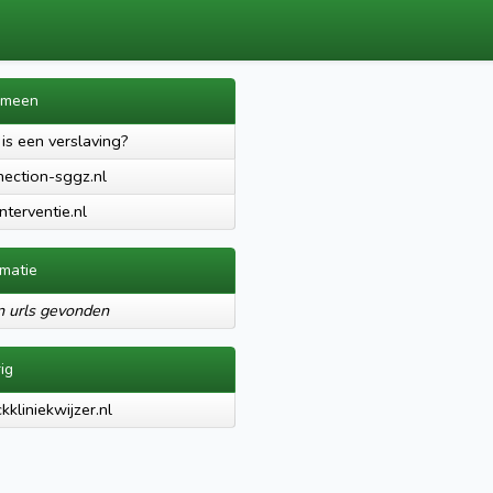
emeen
is een verslaving?
ection-sggz.nl
nterventie.nl
rmatie
 urls gevonden
ig
kkliniekwijzer.nl