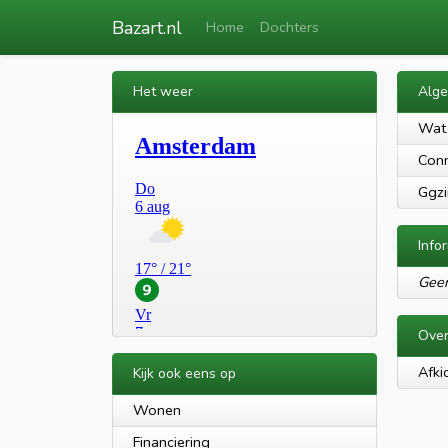
Bazart.nl
Home
Dochters
Het weer
Alg
Wat 
Conn
Ggzi
Info
Geen
Over
Afkic
Kijk ook eens op
Wonen
Financiering